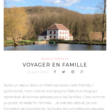
,
BLOGS
PROJETS
VOYAGER EN FAMILLE
25 août 2022
Après un séjour dans un hôtel pas aussi « kid’s friendly »
qu’annoncé, mon mari et moi lançons l’idée d’un blog qui
reprendrait de bonnes adresses pour les familles. C’est comme
ça qu’est né Made for Families. Je créé des sites et j’ai une
formation de journalisme, j’ai toutes les compétences requises.