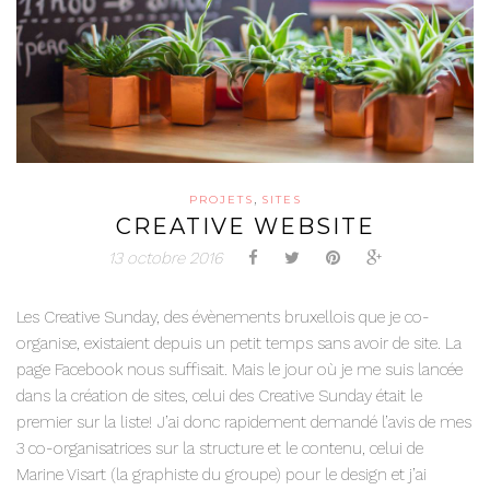
,
PROJETS
SITES
CREATIVE WEBSITE
13 octobre 2016
Les Creative Sunday, des évènements bruxellois que je co-
organise, existaient depuis un petit temps sans avoir de site. La
page Facebook nous suffisait. Mais le jour où je me suis lancée
dans la création de sites, celui des Creative Sunday était le
premier sur la liste! J’ai donc rapidement demandé l’avis de mes
3 co-organisatrices sur la structure et le contenu, celui de
Marine Visart (la graphiste du groupe) pour le design et j’ai