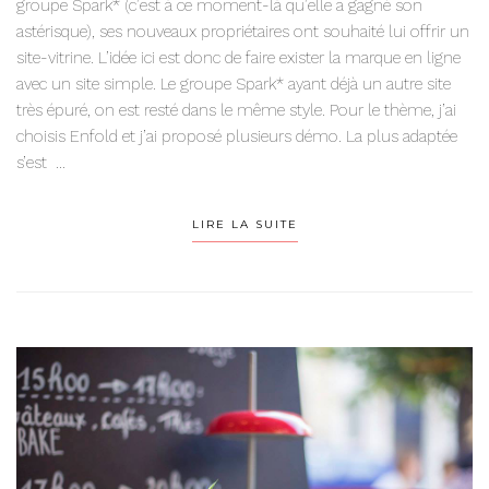
groupe Spark* (c’est à ce moment-là qu’elle a gagné son
astérisque), ses nouveaux propriétaires ont souhaité lui offrir un
site-vitrine. L’idée ici est donc de faire exister la marque en ligne
avec un site simple. Le groupe Spark* ayant déjà un autre site
très épuré, on est resté dans le même style. Pour le thème, j’ai
choisis Enfold et j’ai proposé plusieurs démo. La plus adaptée
s’est ...
LIRE LA SUITE