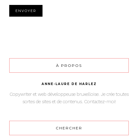
À PROPOS
ANNE-LAURE DE HARLEZ
Copywriter et web développeuse bruxelloise. Je crée toutes
sortes de sites et de contenus. Contactez-moi!
CHERCHER