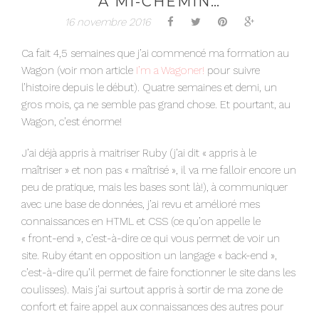
A MI-CHEMIN…
16 novembre 2016
Ca fait 4,5 semaines que j’ai commencé ma formation au
Wagon (voir mon article
I’m a Wagoner!
pour suivre
l’histoire depuis le début). Quatre semaines et demi, un
gros mois, ça ne semble pas grand chose. Et pourtant, au
Wagon, c’est énorme!
J’ai déjà appris à maitriser Ruby (j’ai dit « appris à le
maîtriser » et non pas « maîtrisé », il va me falloir encore un
peu de pratique, mais les bases sont là!), à communiquer
avec une base de données, j’ai revu et amélioré mes
connaissances en HTML et CSS (ce qu’on appelle le
« front-end », c’est-à-dire ce qui vous permet de voir un
site. Ruby étant en opposition un langage « back-end »,
c’est-à-dire qu’il permet de faire fonctionner le site dans les
coulisses). Mais j’ai surtout appris à sortir de ma zone de
confort et faire appel aux connaissances des autres pour