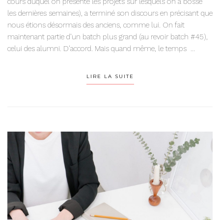
cours duquel on présente les projets sur lesquels on a bossé
les dernières semaines), a terminé son discours en précisant que
nous étions désormais des anciens, comme lui. On fait
maintenant partie d’un batch plus grand (au revoir batch #45),
celui des alumni. D’accord. Mais quand même, le temps ...
LIRE LA SUITE