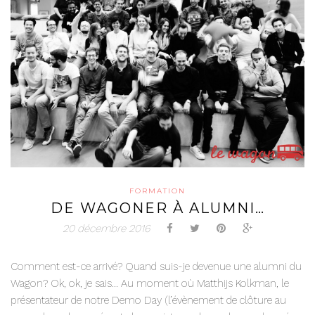
FORMATION
DE WAGONER À ALUMNI…
20 décembre 2016
Comment est-ce arrivé? Quand suis-je devenue une alumni du
Wagon? Ok, ok, je sais… Au moment où Matthijs Kolkman, le
présentateur de notre Demo Day (l’évènement de clôture au