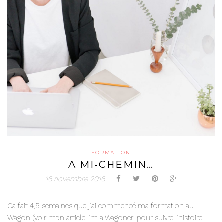
FORMATION
A MI-CHEMIN…
16 novembre 2016
Ca fait 4,5 semaines que j’ai commencé ma formation au
Wagon (voir mon article I’m a Wagoner! pour suivre l’histoire