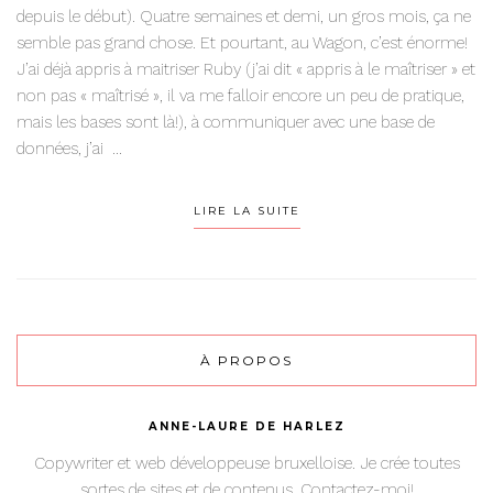
depuis le début). Quatre semaines et demi, un gros mois, ça ne
semble pas grand chose. Et pourtant, au Wagon, c’est énorme!
J’ai déjà appris à maitriser Ruby (j’ai dit « appris à le maîtriser » et
non pas « maîtrisé », il va me falloir encore un peu de pratique,
mais les bases sont là!), à communiquer avec une base de
données, j’ai ...
LIRE LA SUITE
À PROPOS
ANNE-LAURE DE HARLEZ
Copywriter et web développeuse bruxelloise. Je crée toutes
sortes de sites et de contenus. Contactez-moi!