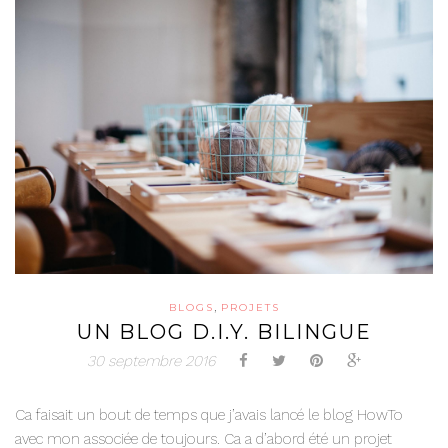
,
BLOGS
PROJETS
UN BLOG D.I.Y. BILINGUE
30 septembre 2016
Ca faisait un bout de temps que j’avais lancé le blog HowTo
avec mon associée de toujours. Ca a d’abord été un projet