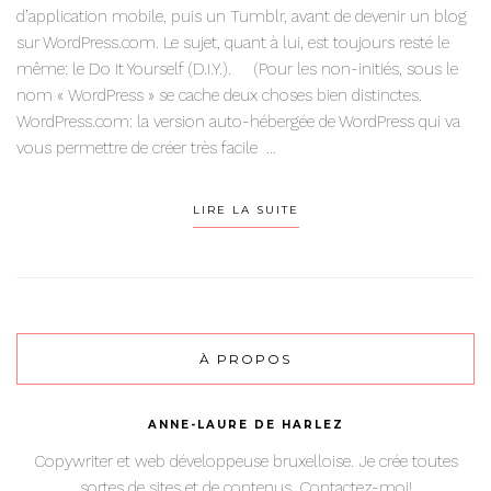
d’application mobile, puis un Tumblr, avant de devenir un blog
sur WordPress.com. Le sujet, quant à lui, est toujours resté le
même: le Do It Yourself (D.I.Y.). (Pour les non-initiés, sous le
nom « WordPress » se cache deux choses bien distinctes.
WordPress.com: la version auto-hébergée de WordPress qui va
vous permettre de créer très facile ...
LIRE LA SUITE
À PROPOS
ANNE-LAURE DE HARLEZ
Copywriter et web développeuse bruxelloise. Je crée toutes
sortes de sites et de contenus. Contactez-moi!