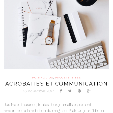
,
,
PORTFOLIOS
PROJETS
SITES
ACROBATIES ET COMMUNICATION
23 novembre 2017
Justine et Lauranne, toutes deux journalistes, se sont
rencontrées à la rédaction du magazine Flair. Un jour, l’idée leur