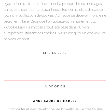
agaçant! » m’a-ton dit récemment à propos de ces messages
qui apparaissent sur la plupart des sites, demandant d’accepter
(ou non) l’utilisation de cookies. Au risque de décevoir, non, je ne
peux rien y faire. Celle que l’on appelle communément la
« Cookie Law » s’impose à tout site basé dans l’Union
européenne utilisant des cookies. Mais c’est quoi un cookie? Les
cookies, ce sont ...
LIRE LA SUITE
À PROPOS
ANNE-LAURE DE HARLEZ
Copywriter et web développeuse bruxelloise. Je crée toutes