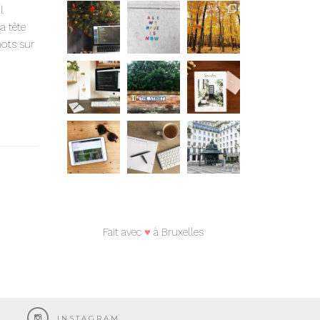
l
a tête
mots sur
Fait avec
♥
à Bruxelles
INSTAGRAM