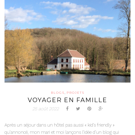
,
BLOGS
PROJETS
VOYAGER EN FAMILLE
25 août 2022
Après un séjour dans un hôtel pas aussi « kid’s friendly »
qu’annoncé, mon mari et moi lançons l’idée d’un blog qui